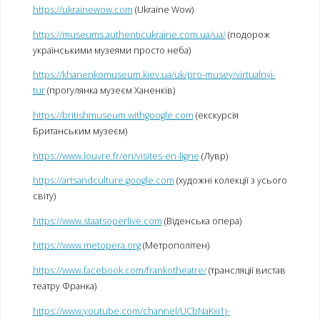
https://ukrainewow.com
(Ukraine Wow)
https://museums.authenticukraine.com.ua/ua/
(подорож
українськими музеями просто неба)
https://khanenkomuseum.kiev.ua/uk/pro-musey/virtualnyi-
tur
(прогулянка музеєм Ханенків)
https://britishmuseum.withgoogle.com
(екскурсія
Британським музеєм)
https://www.louvre.fr/en/visites-en-ligne
(Лувр)
https://artsandculture.google.com
(художні колекції з усього
світу)
https://www.staatsoperlive.com
(Віденська опера)
https://www.metopera.org
(Метрополітен)
https://www.facebook.com/frankotheatre/
(трансляції вистав
театру Франка)
https://www.youtube.com/channel/UCbNaKxi1j-