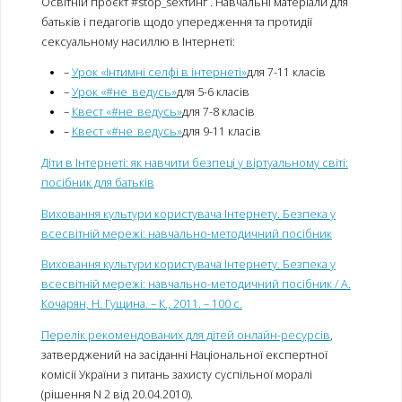
Освітній проєкт #stop_sexтинг . Навчальні матеріали для
батьків і педагогів щодо упередження та протидії
сексуальному насиллю в Інтернеті:
–
Урок «Інтимні селфі в інтернеті»
для 7-11 класів
–
Урок «#не_ведусь»
для 5-6 класів
–
Квест «#не_ведусь»
для 7-8 класів
–
Квест «#не_ведусь»
для 9-11 класів
Діти в Інтернеті: як навчити безпеці у віртуальному світі:
посібник для батьків
Виховання культури користувача Інтернету. Безпека у
всесвітній мережі: навчально-методичний посібник
Виховання культури користувача Інтернету. Безпека у
всесвітній мережі: навчально-методичний посібник / А.
Кочарян, Н. Гущина. – К., 2011. – 100 с.
Перелік рекомендованих для дітей онлайн-ресурсів
,
затверджений на засіданні Національної експертної
комісії України з питань захисту суспільної моралі
(рішення N 2 від 20.04.2010).