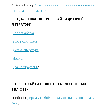
4. Ольга Питюр
“Ефективний зворотний зв’язок онлайн:
правила та інструменти”
СПЕЦІАЛІЗОВАНІ ІНТЕРНЕТ-САЙТИ ДИТЯЧОЇ
ЛІТЕРАТУРИ
·
Весела абетка
;
·
Українська казка
;
·
Дитяча література
;
·
Левко
;
·
Країна міркувань
;
ІНТЕРНЕТ-САЙТИ БІБЛІОТЕК ТА ЕЛЕКТРОННИХ
БІБЛІОТЕК
·
вебсайт
Державної бібліотеки України для юнацтва (м.
Київ)
;