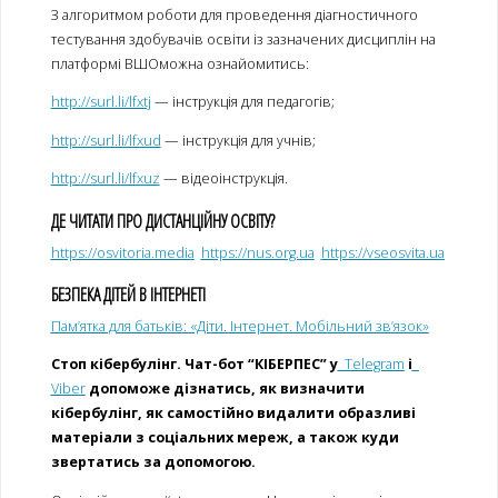
З алгоритмом роботи для проведення діагностичного
тестування здобувачів освіти із зазначених дисциплін на
платформі ВШОможна ознайомитись:
http://surl.li/lfxtj
— інструкція для педагогів;
http://surl.li/lfxud
— інструкція для учнів;
http://surl.li/lfxuz
— відеоінструкція.
ДЕ ЧИТАТИ ПРО ДИСТАНЦІЙНУ ОСВІТУ?
https://osvitoria.media
https://nus.org.ua
https://vseosvita.ua
БЕЗПЕКА ДІТЕЙ В ІНТЕРНЕТІ
Пам’ятка для батьків: «Діти. Інтернет. Мобільний зв’язок»
Стоп кібербулінг. Чат-бот “КІБЕРПЕС”
у
Telegram
і
Viber
допоможе дізнатись, як визначити
кібербулінг, як самостійно видалити образливі
матеріали з соціальних мереж, а також куди
звертатись за допомогою.