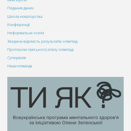
Подання даних
Школа новаторства
Конференції
Неформальна освіта
Зведена відомість результатів олімпіад
Протоколи І (міського) етапу олімпіад
Супервізія
Наша команда