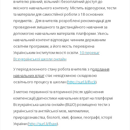
вчителю рівний, вільний і безоплатний доступ до
якісного навчального контенту. Містить відеоуроки, тести
та матеріали для самостійної роботи з 18 основних
предметів:. Для вчителів розроблені рекомендації для
проведення змішаного та дистанційного навчання за
допомогою навчальних матеріалів платформи. Увесь
навчальний контент відповідає чинним державним
освітнім програмам, а його якість перевірена
Українським інститутом якості освіти.
10 переваг
Всеукраїнської школи онлайн
У період воєнного стану робота вчителів з п
одолання
навчальних втрат
стає невід’ємною складовою
освітнього процесу в школах (
http://surl.li/lfxck
).
З метою первинної та вторинної (після здійснення
компенсації) діагностики навчальних втрат на платформі
Всеукраїнська школа онлайн (ВШО) розміщено тести з
української та англійської мов, математики,
природознавства, біології, хімії, фізики, географії, історії
України (
http://surl.li/lfxaw
).