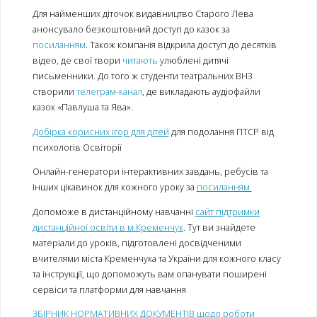
Для найменших діточок видавництво Старого Лева
анонсувало безкоштовний доступ до казок за
посиланням
. Також компанія відкрила доступ до десятків
відео, де свої твори
читають
улюблені дитячі
письменники. До того ж студенти театральних ВНЗ
створили
телеграм-канал
, де викладають аудіофайли
казок «Павлуша та Ява».
Добірка корисних ігор для дітей
для подолання ПТСР від
психологів Освіторії
Онлайн-генератори інтерактивних завдань, ребусів та
інших цікавинок для кожного уроку за
посиланням
Допоможе в дистанційному навчанні
сайт підтримки
дистанційної освіти в м.Кременчук
. Тут ви знайдете
матеріали до уроків, підготовлені досвідченими
вчителями міста Кременчука та України для кожного класу
та інструкції, що допоможуть вам опанувати поширені
сервіси та платформи для навчання
ЗБІРНИК НОРМАТИВНИХ ДОКУМЕНТІВ щодо роботи