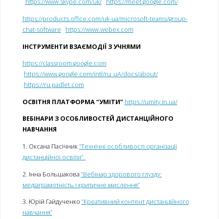
https://www.skype.com/uk/
https://meet.google.com/
https://products.office.com/uk-ua/microsoft-teams/group-
chat-software
https://www.webex.com
ІНСТРУМЕНТИ ВЗАЄМОДІЇ З УЧНЯМИ
https://classroom.google.com
https://www.google.com/intl/ru_uA/docs/about/
https://ru.padlet.com
ОСВІТНЯ ПЛАТФОРМА “УМІТИ”
https://umity.in.ua/
ВЕБІНАРИ З ОСОБЛИВОСТЕЙ ДИСТАНЦІЙНОГО
НАВЧАННЯ
1. Оксана Пасічник
“Технічні особливості організації
дистанційної освіти”
2. Інна Большакова
“Вебінар здорового глузду:
медіаграмотність і критичне мислення”
3. Юрій Гайдученко
“Креативний контент дистанційного
навчання”