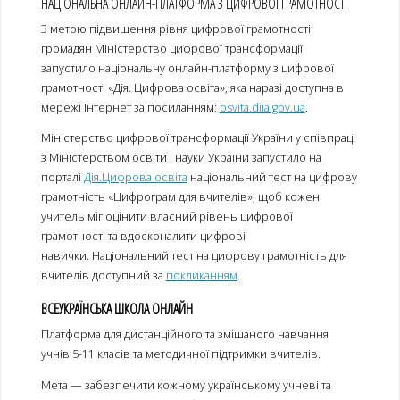
НАЦІОНАЛЬНА ОНЛАЙН-ПЛАТФОРМА З ЦИФРОВОЇ ГРАМОТНОСТІ
З метою підвищення рівня цифрової грамотності
громадян Міністерство цифрової трансформації
запустило національну онлайн-платформу з цифрової
грамотності «Дія. Цифрова освіта», яка наразі доступна в
мережі Інтернет за посиланням:
osvita.diia.gov.ua
.
Міністерство цифрової трансформації України у співпраці
з Міністерством освіти і науки України запустило на
порталі
Дія.Цифрова освіта
національний тест на цифрову
грамотність «Цифрограм для вчителів», щоб кожен
учитель міг оцінити власний рівень цифрової
грамотності та вдосконалити цифрові
навички. Національний тест на цифрову грамотність для
вчителів доступний за
покликанням
.
ВСЕУКРАЇНСЬКА ШКОЛА ОНЛАЙН
Платформа для дистанційного та змішаного навчання
учнів 5-11 класів та методичної підтримки вчителів.
Мета — забезпечити кожному українському учневі та