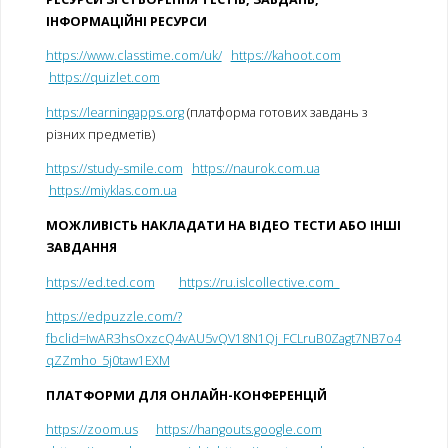
ІНФОРМАЦІЙНІ РЕСУРСИ
https://www.classtime.com/uk/
https://kahoot.com
https://quizlet.com
https://learningapps.org
(платформа готових завдань з
різних предметів)
https://study-smile.com
https://naurok.com.ua
https://miyklas.com.ua
МОЖЛИВІСТЬ НАКЛАДАТИ НА ВІДЕО ТЕСТИ АБО ІНШІ
ЗАВДАННЯ
https://ed.ted.com
https://ru.islcollective.com
https://edpuzzle.com/?
fbclid=IwAR3hsOxzcQ4vAU5vQV18N1Qj_FCLruB0Zagt7NB7o4
qZZmho_5j0taw1EXM
ПЛАТФОРМИ ДЛЯ ОНЛАЙН-КОНФЕРЕНЦІЙ
https://zoom.us
https://hangouts.google.com