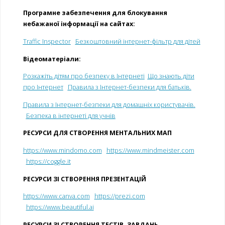
Програмне забезпечення для блокування
небажаної інформації на сайтах:
Traffic Inspector
Безкоштовний інтернет-фільтр для дітей
Відеоматеріали:
Розкажіть дітям про безпеку в Інтернеті
Що знають діти
про Інтернет
Правила з Інтернет-безпеки для батьків.
Правила з Інтернет-безпеки для домашніх користувачів.
Безпека в інтернеті для учнів
РЕСУРСИ ДЛЯ СТВОРЕННЯ МЕНТАЛЬНИХ МАП
https://www.mindomo.com
https://www.mindmeister.com
https://coggle.it
РЕСУРСИ ЗІ СТВОРЕННЯ ПРЕЗЕНТАЦІЙ
https://www.canva.com
https://prezi.com
https://www.beautiful.ai
РЕСУРСИ ЗІ СТВОРЕННЯ ТЕСТІВ, ЗАВДАНЬ,