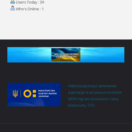
Users Today : 39
Who's Online : 1
Найпоширеніші запитання-
відповіді та актуальні контакти
МОН під час воєнного стану
(Натисніть ТУТ)