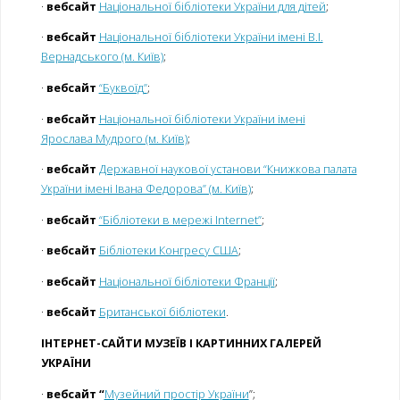
·
вебсайт
Національної бібліотеки України для дітей
;
·
вебсайт
Національної бібліотеки України імені В.І.
Вернадського (м. Київ)
;
·
вебсайт
“Буквоїд”
;
·
вебсайт
Національної бібліотеки України імені
Ярослава Мудрого (м. Київ)
;
·
вебсайт
Державної наукової установи “Книжкова палата
України імені Івана Федорова” (м. Київ)
;
·
вебсайт
“Бібліотеки в мережі Internet”
;
·
вебсайт
Бібліотеки Конгресу США
;
·
вебсайт
Національної бібліотеки Франції
;
·
вебсайт
Британської бібліотеки
.
ІНТЕРНЕТ-САЙТИ МУЗЕЇВ І КАРТИННИХ ГАЛЕРЕЙ
УКРАЇНИ
·
вебсайт “
Музейний простір України
”;