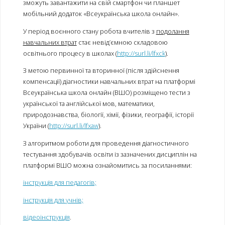
зможуть завантажити на свій смартфон чи планшет
мобільний додаток «Всеукраїнська школа онлайн».
У період воєнного стану робота вчителів з
подолання
навчальних втрат
стає невід’ємною складовою
освітнього процесу в школах (
http://surl.li/lfxck
).
З метою первинної та вторинної (після здійснення
компенсації) діагностики навчальних втрат на платформі
Всеукраїнська школа онлайн (ВШО) розміщено тести з
української та англійської мов, математики,
природознавства, біології, хімії, фізики, географії, історії
України (
http://surl.li/lfxaw
).
З алгоритмом роботи для проведення діагностичного
тестування здобувачів освіти із зазначених дисциплін на
платформі ВШО можна ознайомитись за посиланнями:
інструкція для педагогів;
інструкція для учнів;
відеоінструкція
.