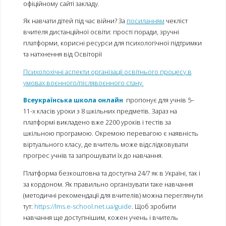
офіційному сайті закладу.
Як навчати дітей під час війни? За
посиланням
чекліст
вчителя дистанційної освіти: прості поради, зручні
платформи, корисні ресурси для психологічної підтримки
та натхнення від Освіторії
Психолохічні аспекти організації освітнього процесу в
умовах воєнного/післявоєнного стану
Всеукраїнська школа онлайн
пропонує для учнів 5–
11-х класів уроки з 8 шкільних предметів. Зараз на
платформі викладено вже 2200 уроків і тестів за
шкільною програмою. Окремою перевагою є наявність
віртуального класу, де вчитель може відслідковувати
прогрес учнів та запрошувати їх до навчання.
Платформа безкоштовна та доступна 24/7 як в Україні, так і
за кордоном. Як правильно організувати таке навчання
(методичні рекомендації для вчителів) можна переглянути
тут:
https://lms.e-school.net.ua/guide
. Щоб зробити
навчання ще доступнішим, кожен учень і вчитель