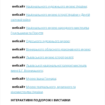
·
вебсайт
Національного художнього музею України
;
·
вебсайт
Національного музею історії України у Другій
світовій війні
;
·
вебсайт
Національного музею народного мистецтва
Гуцульщини та Покуття
;
·
вебсайт
Одеського художнього музею
;
·
вебсайт
Вінницького обласного краєзнавчого музею
;
·
вебсайт
Львівського музею історії релігії
;
·
вебсайт
Львівської національної галереї мистецтв
імені Б.Г. Возницького
;
·
вебсайт
Музею Івана Гончара
;
·
вебсайт
Музею театрального, музичного та
кіномистецтва України
.
ІНТЕРАКТИВНІ ПОДОРОЖІ І ВИСТАВКИ