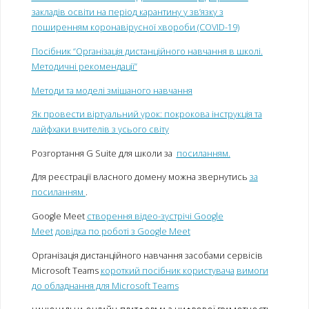
закладів освіти на період карантину у зв’язку з
поширенням коронавірусної хвороби (COVID-19)
Посібник “Організація дистанційного навчання в школі.
Методичні рекомендації”
Методи та моделі змішаного навчання
Як провести віртуальний урок: покрокова інструкція та
лайфхаки вчителів з усього світу
Розгортання G Suite для школи за
посиланням
.
Для реєстрації власного домену можна звернутись
за
посиланням
.
Google Meet
створення відео-зустрічі Google
Meet
довідка по роботі з Google Meet
Організація дистанційного навчання засобами сервісів
Microsoft Teams
короткий посібник користувача
вимоги
до обладнання для Microsoft Teams