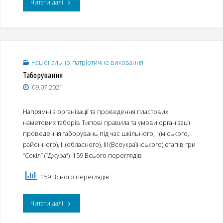
"Методичні
Читати далі
навчальному
рекомендації
році
з
Всеукраїнської
організації
Національно-патріотичне виховання
дитячо-
Таборування
Всеукраїнської
09.07.2021
юнацької
дитячо-
військово-
Напрямні з організації та проведення пластових
юнацької
наметових таборів Типові правила та умови організації
патріотичної
військово-
проведення таборувань під час шкільного, І (міського,
гри
районного), ІІ (обласного), ІІІ (Всеукраїнського) етапів гри
патріотичної
“Сокіл” (“Джура”) 159 Всього переглядів
“Сокіл”
гри
159 Всього переглядів
(“Джура”)”"
“Сокіл”
"Таборування"
Читати далі
(“Джура”)"