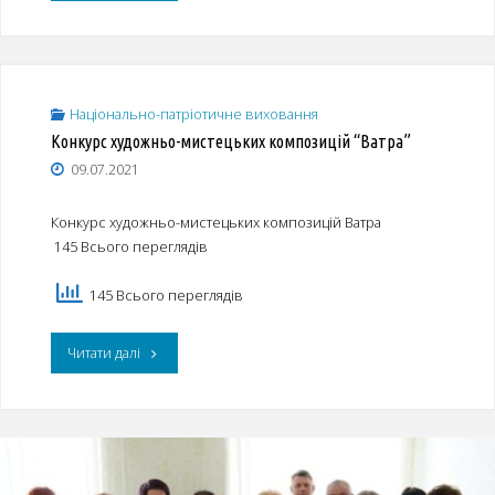
правова
база
національно-
Національно-патріотичне виховання
Конкурс художньо-мистецьких композицій “Ватра”
патріотичного
09.07.2021
виховання"
Конкурс художньо-мистецьких композицій Ватра
145 Всього переглядів
145 Всього переглядів
"Конкурс
Читати далі
художньо-
мистецьких
композицій