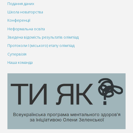
Подання даних
Школа новаторства
Конференції
Неформальна освіта
Зведена відомість результатів олімпіад
Протоколи І (міського) етапу олімпіад
Супервізія
Наша команда