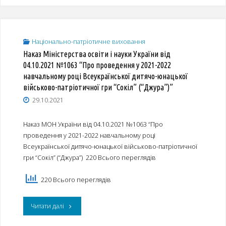
сайту
Інституту
Національно-патріотичне виховання
Наказ Міністерства освіти і науки України від
національної
04.10.2021 №1063 “Про проведення у 2021-2022
пам’яті"
навчальному році Всеукраїнської дитячо-юнацької
військово-патріотичної гри “Сокіл” (“Джура”)”
29.10.2021
Наказ МОН України від 04.10.2021 №1063 “Про
проведення у 2021-2022 навчальному році
Всеукраїнської дитячо-юнацької військово-патріотичної
гри “Сокіл” (“Джура”) 220 Всього переглядів
220 Всього переглядів
"Наказ
Читати далі
Міністерства