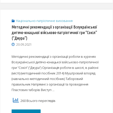
освіти
і
Національно-патріотичне виховання
Методичні рекомендації з організації Всеукраїнської
науки
дитячо-юнацької військово-патріотичної гри “Сокіл”
України
(“Джура”)
20.09.2021
від
04.10.2021
Методичні рекомендації з організації роботи в куренях
Всеукраїнської дитячо-юнацької військово-патріотичної
№1063
гри “Сокіл” (“Джура”) Організація роботи в школі, в районі
(місті) (методичний посібник 2014) Муштровий впоряд
“Про
(навчально-методичний посібник) Таборовий
проведення
правильник Напрямні з організації та проведення
Пластових таборів Виступ …
у
260 Всього переглядів
2021-
2022