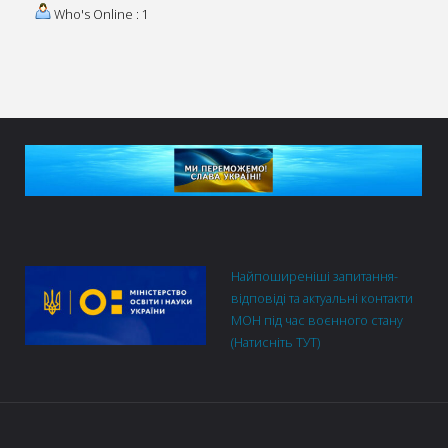
Who's Online : 1
Найпоширеніші запитання-
відповіді та актуальні контакти
МОН під час воєнного стану
(Натисніть ТУТ)