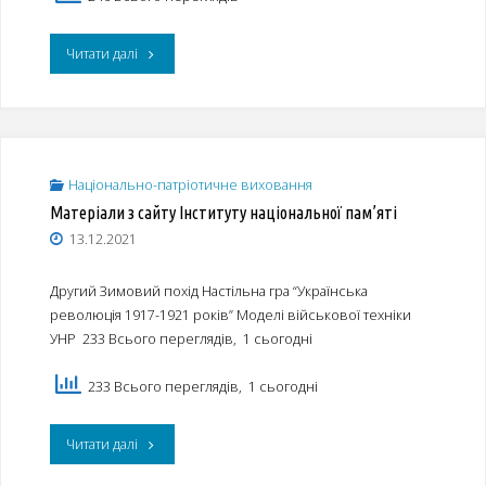
"Світлана
Читати далі
Ройз.
“Супергерої
безпеки.
Національно-патріотичне виховання
Матеріали з сайту Інституту національної пам’яті
Як
13.12.2021
підготувати
Другий Зимовий похід Настільна гра “Українська
дітей
революція 1917-1921 років” Моделі військової техніки
до
УНР 233 Всього переглядів, 1 сьогодні
можливих
233 Всього переглядів, 1 сьогодні
надзвичайних
"Матеріали
Читати далі
ситуацій”"
з