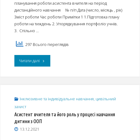
планування роботи асистента вчителя на період
інклюзивного
дистанційного навчання № п/п Дата (число, місяць , рік)
класу"
Зміст роботи Час роботи Примітки 1 1.Підготовка плану
роботи на тиждень 2. Упорядкування портфоліо учнів.
3. Спільно …
297 Всього переглядів
"Зразок
Читати далі
щотижневого
планування
роботи
Інклюзивне та індивідуальне навчання, цивільний
захист
асистента
Асистент вчителя та його роль у процесі навчання
вчителя
дитини з ООП
13.12.2021
на