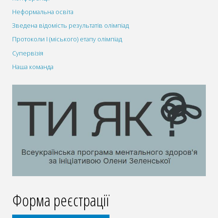
Неформальна освіта
Зведена відомість результатів олімпіад
Протоколи І (міського) етапу олімпіад
Супервізія
Наша команда
Форма реєстрації