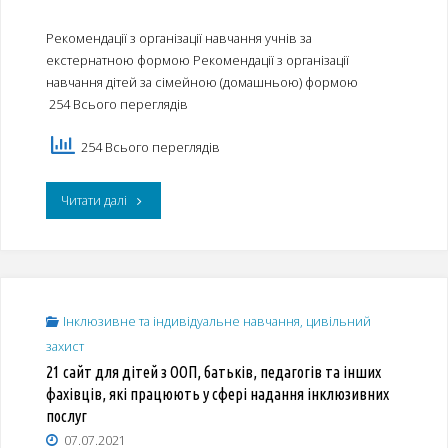
навчання
Рекомендації з організації навчання учнів за
дитини
екстернатною формою Рекомендації з організації
з
навчання дітей за сімейною (домашньою) формою
254 Всього переглядів
ООП"
254 Всього переглядів
"Рекомендації
Читати далі
з
організації
навчання
Інклюзивне та індивідуальне навчання, цивільний
захист
учнів
21 сайт для дітей з ООП, батьків, педагогів та інших
за
фахівців, які працюють у сфері надання інклюзивних
послуг
екстернатною
07.07.2021