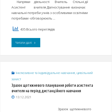
Напрями діяльності Вчитель Спільні дії
2024/2025
Асистент вчителя Діагностування -визначає
навчальні потреби учнів з особливими освітніми
навчальному
потребами -обговорюють …
році"
435 Всього переглядів
"Рекомендації
Читати далі
щодо
спільної
діяльності
Інклюзивне та індивідуальне навчання, цивільний
захист
вчителя
Зразок щотижневого планування роботи асистента
та
вчителя на період дистанційного навчання
13.12.2021
асистента
вчителя
Зразок щотижневого