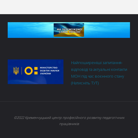
Найпоширеніші запитання-
відповіді та актуальні контакти
МОН під час воєнного стану
(Натисніть ТУТ)
©2022 Кременчуцький центр професійного розвитку педагогічних
працівників