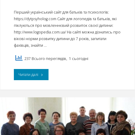
та
Перший український сайт для батьків та психологів:
сімейною
https://dytpsyholog.com Сайт для логопедів та батьків, які
(домашньою)
піклуються про мовленнєвий розвиток своєї дитини:
http://www.logopedia.com.ua/ На сайті можна дізнатись про
формами
вікові норми розвитку дитини до 7 років, запитати
фахівців, знайти …
навчання"
237 Всього переглядів, 1 сьогодні
"21
Читати далі
сайт
для
дітей
з
ООП,