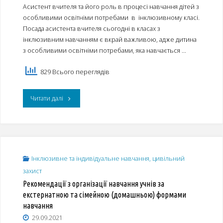
період
Асистент вчителя та його роль в процесі навчання дітей з
особливими освітніми потребами в інклюзивному класі.
дистанційного
Посада асистента вчителя сьогодні в класах з
навчання"
інклюзивним навчанням є вкрай важливою, адже дитина
з особливими освітніми потребами, яка навчається …
829 Всього переглядів
"Асистент
Читати далі
вчителя
та
його
Інклюзивне та індивідуальне навчання, цивільний
захист
роль
Рекомендації з організації навчання учнів за
у
екстернатною та сімейною (домашньою) формами
навчання
процесі
29.09.2021