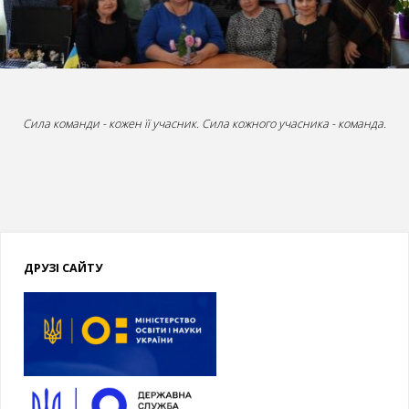
батьків,
педагогів
та
інших
Сила команди - кожен її учасник. Сила кожного учасника - команда.
фахівців,
які
працюють
у
ДРУЗІ САЙТУ
сфері
надання
інклюзивних
послуг"