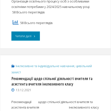
Організація освітнього процесу осіб з особливими
освітніми потребами у 2024/2025 навчальному році.
58 Всього переглядів
58 Всього переглядів
"Організація
Читати далі
освітнього
процесу
осіб
Інклюзивне та індивідуальне навчання, цивільний
захист
з
Рекомендації щодо спільної діяльності вчителя та
особливими
асистента вчителя інклюзивного класу
13.12.2021
освітніми
потребами
Рекомендації щодо спільної діяльності вчителя та
асистента вчителя інклюзивного класу
у