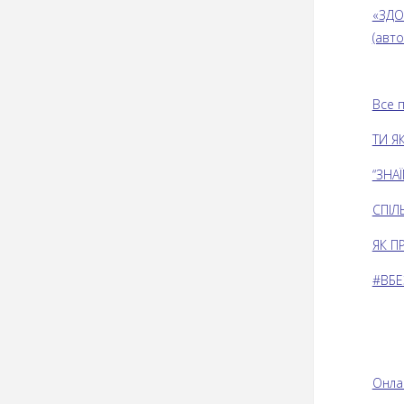
«ЗДОР
(авто
Все 
ТИ Я
“ЗНА
СПІЛЬ
ЯК П
#ВБЕЗ
Онла