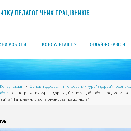
В
И
Т
К
У
П
Е
Д
А
Г
О
Г
І
Ч
Н
И
Х
П
Р
А
Ц
І
В
Н
И
К
І
В
АНИ РОБОТИ
КОНСУЛЬТАЦІЇ
ОНЛАЙН-СЕРВІСИ
me
Консультації
Основи здоров'я, Інтегрований курс "Здоров'я, безпека,
бут"
Інтегрований курс “Здоров’я, безпека, добробут”, предмети “О
в’я” та “Підприємництво та фінансова грамотність”
ЧУК