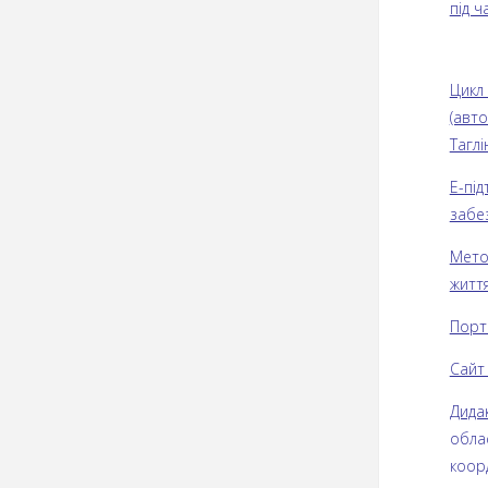
під ч
Цикл 
(авт
Таглі
Е-пі
забе
Мето
життя
Порт
Сайт
Дида
обла
коор