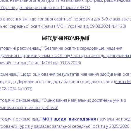
ерелік навчальної літератури та навчальних програм, рекомендова
України, для використання в 5-11 класах ЗЗСО
о внесення змін до типової освітньої програми для 5-9 класів закл
ьної середньої освіти (наказ МОН України від 09.08.2024 №1120)
МЕТОДИЧНІ РЕКОМЕНДАЦІЇ
етодичні рекомендації “Безпечне освітнє середовище: надання
ідуальної підтримки учням з ООП під час підготовки до реагування 
ичайні ситуації” (лист МОН від 03.08.2023)
екомендації щодо оцінювання результатів навчання здобувачів осві
овідно до Державного стандарту базової середньої освіти
(наказ 
2.08.2024 №1093)
тодичні рекомендації “Оцінювання навчальних досягнень учнів з
ливими освітніми потребами”
етодичні рекомендації
МОН щодо викладання
навчальних пред
грованих курсів у закладах загальної середньої освіти у 2025/2026