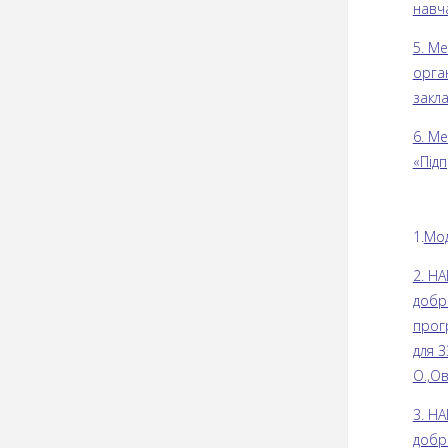
навч
5. М
орган
закла
6. М
«Підп
1.
Мод
2. Н
добр
прог
для З
О.,Ов
3. Н
добр