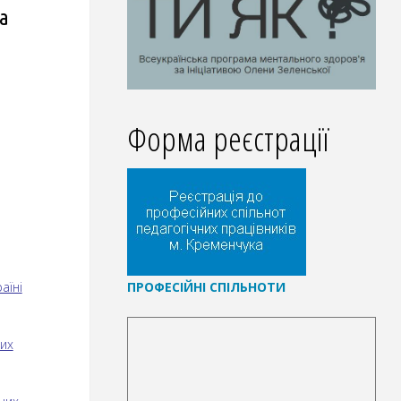
а
Форма реєстрації
П
РОФЕСІЙНІ СПІЛЬНОТИ
аїні
них