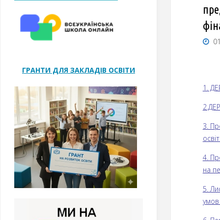
пре
фін
01
ГРАНТИ ДЛЯ ЗАКЛАДІВ ОСВІТИ
1. Д
2.ДЕ
3. П
осві
4. Пр
на пе
5. Л
умов 