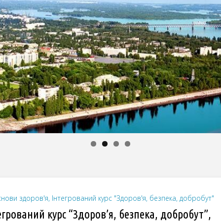
нови здоров'я, Інтегрований курс "Здоров'я, безпека, добробут"
егрований курс “Здоров’я, безпека, добробут”,