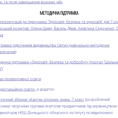
ас та після завершення воєнних дій»
МЕТОДИЧНА ПІДТРИМКА
презентацій до підручника “Здоров’я, безпека та здоров’я” для 7 кл
орський колектив: Олена Шиян, Василь Дяків, Алевтина Седоченко, 
на
дтримка підручників видавництва Світич (навчально-методичне
зпечення)
дична підтримка «Здоров’я, безпека та добробут» (портал “Шкільн
”)
ал превентивної освіти
 дистанційної освіти
е-додаток
ктичний збірник «Картки опорних знань, 7 клас»
(розроблений
сними творчими групами вчителів-предметників під керівництвом
динаторів НУШ Донецького обласного інституту післядипломної