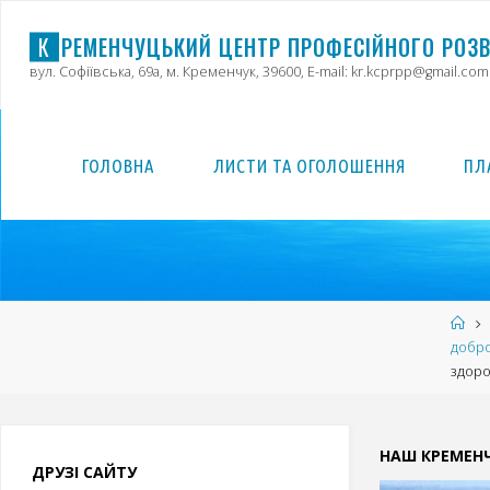
Skip
to
К
Р
Е
М
Е
Н
Ч
У
Ц
Ь
К
И
Й
Ц
Е
Н
Т
Р
П
Р
О
Ф
Е
С
І
Й
Н
О
Г
О
Р
О
З
content
вул. Софіївська, 69а, м. Кременчук, 39600, E-mail: kr.kcprpp@gmail.com
ГОЛОВНА
ЛИСТИ ТА ОГОЛОШЕННЯ
ПЛ
Ho
добро
здоро
НАШ КРЕМЕН
ДРУЗІ САЙТУ