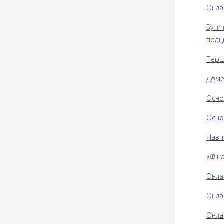
Онлай
Бути 
прац
Перш
Доме
Осно
Основ
Навч
«Фіна
Онлай
Онла
Онла