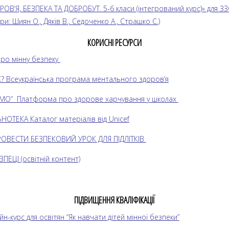
ОВ’Я, БЕЗПЕКА ТА ДОБРОБУТ. 5-6 класи (інтегрований курс)» для З
ри: Шиян О., Дяків В., Седоченко А., Страшко С.)
КОРИСНІ РЕСУРСИ
про мінну безпеку
К? Всеукраїнська програма ментального здоров’я
ЇМО” Платформа про здорове харчування у школах
НОТЕКА Каталог матеріалів від Unicef
РОВЕСТИ БЕЗПЕКОВИЙ УРОК ДЛЯ ПІДЛІТКІВ
ПЕЦІ (освітній контент)
ПІДВИЩЕННЯ КВАЛІФІКАЦІЇ
йн-курс
для освітян “
Як навчати дітей мінної безпеки”