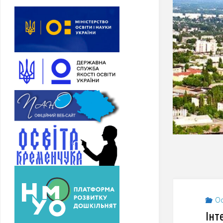
Ос
Інт