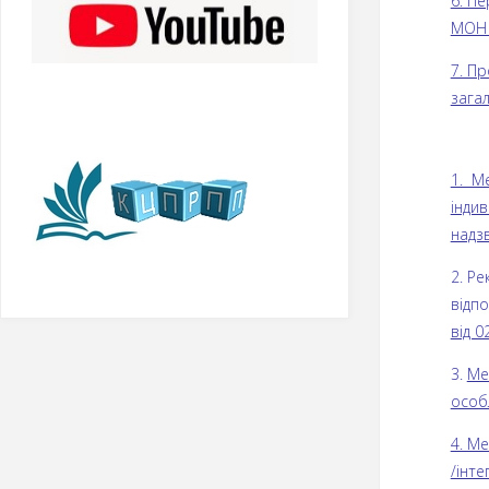
6. П
МОН 
7. Пр
загал
1. М
індив
надзв
2. Р
відп
від 0
3.
Ме
особ
4. М
/інте