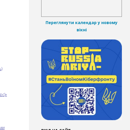
Переглянути календар у новому
вікні
ь)
рс)»
ами