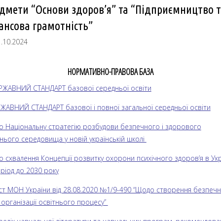
дмети “Основи здоров’я” та “Підприємництво т
ансова грамотність”
.10.2024
НОРМАТИВНО-ПРАВОВА БАЗА
ЕРЖАВНИЙ СТАНДАРТ
базової середньої освіти
РЖАВНИЙ СТАНДАРТ
базової і повної загальної середньої освіти
ро Національну стратегію розбудови безпечного і здорового
тнього середовища у новій українській школі
о схвалення Концепції розвитку охорони психічного здоров’я в Укр
ріод до 2030 року
ист МОН України від 28.08.2020 №1/9-490 “Щодо створення безпеч
організації освітнього процесу”