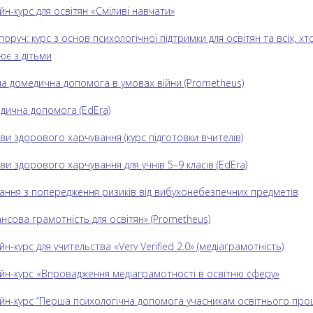
н-курс для освітян «Сміливі навчати»
поруч: курс з основ психологічної підтримки для освітян та всіх, хт
ює з дітьми
а домедична допомога в умовах війни (Prometheus)
дична допомога (EdEra)
ви здорового харчування (курс підготовки вчителів)
и здорового харчування для учнів 5–9 класів (EdEra)
ання з попередження ризиків від вибухонебезпечних предметів
нсова грамотність для освітян» (Prometheus)
н-курс для учительства «Very Verified 2.0» (медіаграмотність)
йн-курс «Впровадження медіаграмотності в освітню сферу»
йн-курс “Перша психологічна допомога учасникам освітнього про