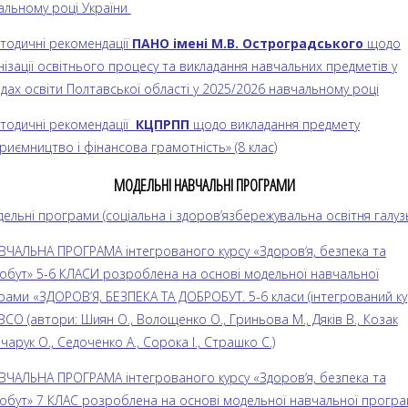
альному році України
етодичні рекомендації
ПАНО імені М.В. Остроградського
щодо
ізації освітнього процесу та викладання навчальних предметів у
дах освіти Полтавської області у 2025/2026 навчальному році
етодичні рекомендації
КЦПРПП
щодо викладання предмету
риємництво і фінансова грамотність» (8 клас)
МОДЕЛЬНІ НАВЧАЛЬНІ ПРОГРАМИ
ельні програми (соціальна і здоров’язбережувальна освітня галуз
АВЧАЛЬНА ПРОГРАМА інтегрованого курсу «Здоровʼя, безпека та
обут» 5-6 КЛАСИ розроблена на основі модельної навчальної
рами «ЗДОРОВ’Я, БЕЗПЕКА ТА ДОБРОБУТ. 5-6 класи (інтегрований ку
ЗСО (автори: Шиян О., Волощенко О., Гриньова М., Дяків В., Козак
чарук О., Седоченко А., Сорока І., Страшко С.)
АВЧАЛЬНА ПРОГРАМА інтегрованого курсу «Здоровʼя, безпека та
обут» 7 КЛАС розроблена на основі модельної навчальної прогр