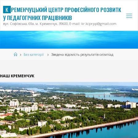
Skip
К
Р
Е
М
Е
Н
Ч
У
Ц
Ь
К
И
Й
Ц
Е
Н
Т
Р
П
Р
О
Ф
Е
С
І
Й
Н
О
Г
О
Р
О
З
В
И
Т
К
to
У
П
Е
Д
А
Г
О
Г
І
Ч
Н
И
Х
П
Р
А
Ц
І
В
Н
И
К
І
В
content
вул. Софіївська, 69а, м. Кременчук, 39600, E-mail: kr.kcprpp@gmail.com
Home
Без категорії
Зведена відомість результатів олімпіад
НАШ КРЕМЕНЧУК