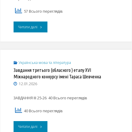
57 Всього переглядів
"Результати
Читати далі
ІІІ
(обласного)
етапу
Українська мова та література
Завдання третього (обласного ) етапу XVI
XVІ
Міжнародного конкурсу імені Тараса Шевченка
Міжнародного
12.01.2026
мовно-
ЗАВДАННЯ ІІІ 25-26 40 Всього переглядів
літературного
40 Всього переглядів
конкурсу
учнівської
"Завдання
Читати далі