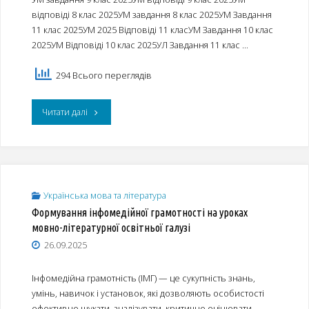
відповіді 8 клас 2025УМ завдання 8 клас 2025УМ Завдання
молоді
11 клас 2025УМ 2025 Відповіді 11 класУМ Завдання 10 клас
2025УМ Відповіді 10 клас 2025УЛ Завдання 11 клас …
імені
Тараса
294 Всього переглядів
Шевченка"
"Завдання/
Читати далі
відповіді
першого
етапу
Українська мова та література
Формування інфомедійної грамотності на уроках
олімпіади
мовно-літературної освітньої галузі
з
26.09.2025
української
Інфомедійна грамотність (ІМГ) — це сукупність знань,
мови
умінь, навичок і установок, які дозволяють особистості
ефективно шукати, аналізувати, критично оцінювати,