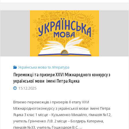
етапу
ХХV
Всеукраїнського
конкурсу
учнівської
творчості
Українська мова та література
у
Переможці та призери XXVІ Міжнародного конкурсу з
української мови імені Петра Яцика
номінації
15.12.2025
«Література»"
Вітаємо переможців і призерів ІІ етапу XXVІ
Міжнародногоконкурсу з української мови імені Петра
Яцика 3 клас 1 місце – Кузьменко Михайло, гімназія №12,
учитель Грінченко Л.В. 2 місце – Болдирь Катерина,
гімназія №33, учитель Гошкодеря В.С. …