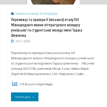
з
Українська мова та література
української
Переможці та призери ІІ (міського) етапу XVІ
мови
Міжнародного мовно-літературного конкурсу
учнівської та студентської молоді імені Тараса
імені
Шевченка
Петра
24.11.2025
Яцика"
Переможці та призери ІІ (міського) етапу XVІ
Міжнародного мовно-літературного конкурсу учнівської
та студентської молоді імені Тараса Шевченка ПІБ учня/
учениці ЗЗСО ПІБ учителя/ів Місце 5 клас Няйко Марія
Ліцей №30 Мирошниченко С.М. І Марченко Софія …
133 Всього переглядів
"Переможці
Читати далі
та