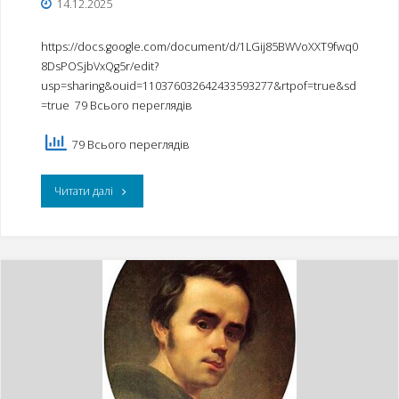
14.12.2025
Петра
Яцика"
https://docs.google.com/document/d/1LGij85BWVoXXT9fwq0
8DsPOSjbVxQg5r/edit?
usp=sharing&ouid=110376032642433593277&rtpof=true&sd
=true 79 Всього переглядів
79 Всього переглядів
"Завдання
Читати далі
2
етапу
(міського)
XXVІ
Міжнародного
конкурсу