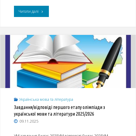
молоді
"Завдання
Читати далі
імені
ІІ
Тараса
етапу
Шевченка"
(міського)
XVI
Міжнародного
мовно-
літературного
Українська мова та література
конкурсу
Завдання/відповіді першого етапу олімпіади з
учнівської
української мови та літератури 2025/2026
09.11.2025
та
студентської
УМ завдання 9 клас 2025УМ відповіді 9 клас 2025УМ