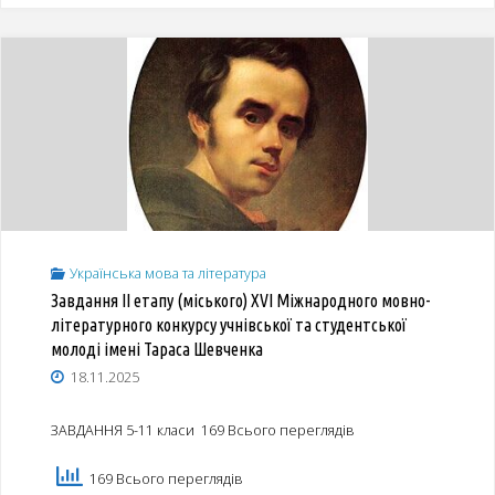
призери
ІІ
(міського)
етапу
XVІ
Міжнародного
Українська мова та література
мовно-
Завдання ІІ етапу (міського) XVI Міжнародного мовно-
літературного
літературного конкурсу учнівської та студентської
молоді імені Тараса Шевченка
конкурсу
18.11.2025
учнівської
ЗАВДАННЯ 5-11 класи 169 Всього переглядів
та
169 Всього переглядів
студентської