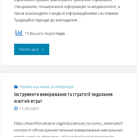
та
створювати, поширювати інформацію та медіаконтент, а
також взаємодіяти з медіа й інформаційними системами.
літератури
Традиційні підходи до викладання …
2025/2026"
75 Всього переглядів
"Формування
Читати далі
інфомедійної
грамотності
на
Українська мова та література
Інструменти вимірювання та стратегії подолання
уроках
освітніх втрат
мовно-
11.09.2025
літературної
https://teachforukraine.org/educational_recovery_materials/У
освітньої
контексті обговорення питання вимірювання навчальних
втрат у мовно-літератур- ній освітній галузі передусім