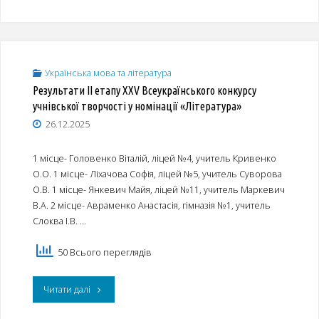
та
третього
студентської
(обласного
молоді
)
Українська мова та література
імені
Результати ІІ етапу ХХV Всеукраїнського конкурсу
етапу
учнівської творчості у номінації «Література»
Тараса
XVI
26.12.2025
Шевченка"
Міжнародного
1 місце- Головенко Віталій, ліцей №4, учитель Кривенко
конкурсу
О.О. 1 місце- Ліхачова Софія, ліцей №5, учитель Суворова
О.В. 1 місце- Янкевич Майя, ліцей №11, учитель Маркевич
імені
В.А. 2 місце- Авраменко Анастасія, гімназія №1, учитель
Слоква І.В. …
Тараса
Шевченка"
50 Всього переглядів
"Результати
Читати далі
ІІ