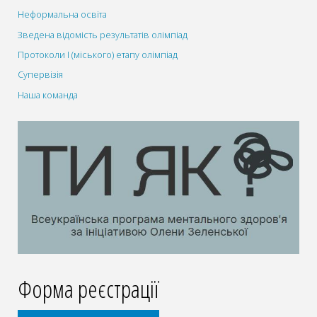
Неформальна освіта
Зведена відомість результатів олімпіад
Протоколи І (міського) етапу олімпіад
Супервізія
Наша команда
Форма реєстрації