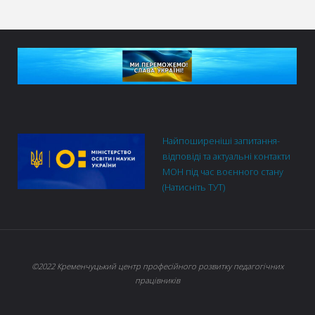
Найпоширеніші запитання-
відповіді та актуальні контакти
МОН під час воєнного стану
(Натисніть ТУТ)
©2022 Кременчуцький центр професійного розвитку педагогічних
працівників