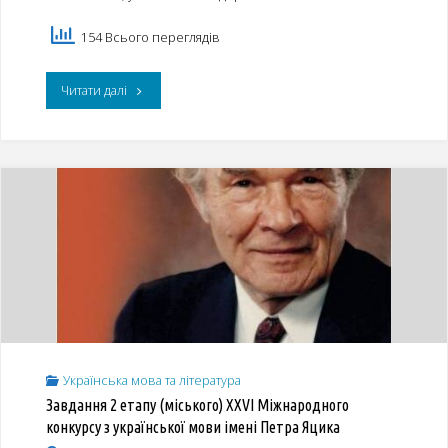
154 Всього переглядів
"Переможці
Читати далі
та
призери
XXVІ
Міжнародного
конкурсу
з
української
Українська мова та література
мови
Завдання 2 етапу (міського) XXVІ Міжнародного
імені
конкурсу з української мови імені Петра Яцика