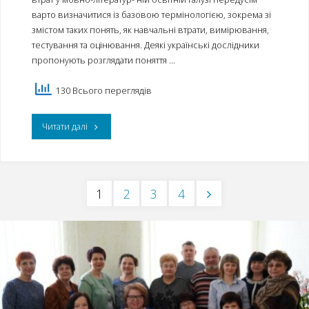
галузі"
варто визначитися із базовою термінологією, зокрема зі
змістом таких понять, як навчальні втрати, вимірювання,
тестування та оцінювання. Деякі українські дослідники
пропонують розглядати поняття …
130 Всього переглядів
"Інструменти
Читати далі
вимірювання
та
1
2
3
4
стратегії
Пагінація
подолання
освітніх
записів
втрат"