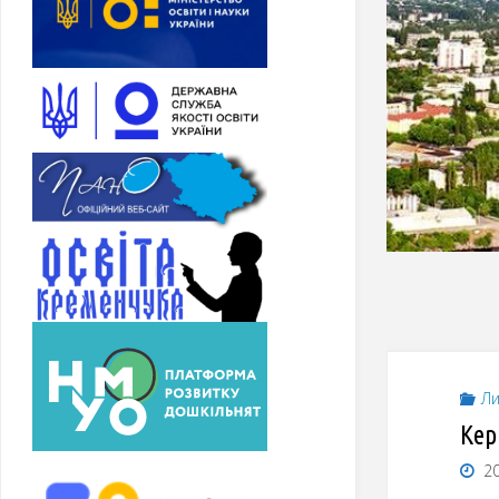
Ли
Кер
20