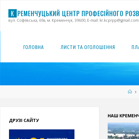
Skip
to
К
Р
Е
М
Е
Н
Ч
У
Ц
Ь
К
И
Й
Ц
Е
Н
Т
Р
П
Р
О
Ф
Е
С
І
Й
Н
О
Г
О
Р
О
З
content
вул. Софіївська, 69а, м. Кременчук, 39600, E-mail: kr.kcprpp@gmail.com
ГОЛОВНА
ЛИСТИ ТА ОГОЛОШЕННЯ
ПЛ
Ho
НАШ КРЕМЕН
ДРУЗІ САЙТУ