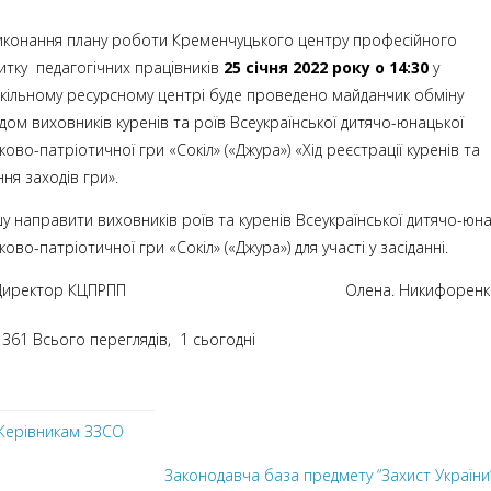
иконання плану роботи Кременчуцького центру професійного
итку педагогічних працівників
25 січня 2022 року о 14:30
у
кільному ресурсному центрі буде проведено майданчик обміну
дом виховників куренів та роїв Всеукраїнської дитячо-юнацької
ково-патріотичної гри «Сокіл» («Джура») «Хід реєстрації куренів та
ня заходів гри».
у направити виховників роїв та куренів Всеукраїнської дитячо-юна
ково-патріотичної гри «Сокіл» («Джура») для участі у засіданні.
Директор КЦПРПП Олена. Никифоренк
361 Всього переглядів, 1 сьогодні
Керівникам ЗЗСО
Законодавча база предмету “Захист України