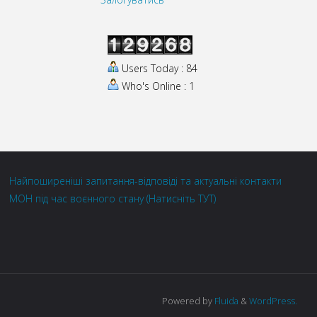
Users Today : 84
Who's Online : 1
Найпоширеніші запитання-відповіді та актуальні контакти
МОН під час воєнного стану (Натисніть ТУТ)
Powered by
Fluida
&
WordPress.