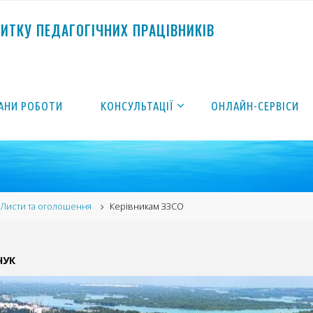
В
И
Т
К
У
П
Е
Д
А
Г
О
Г
І
Ч
Н
И
Х
П
Р
А
Ц
І
В
Н
И
К
І
В
АНИ РОБОТИ
КОНСУЛЬТАЦІЇ
ОНЛАЙН-СЕРВІСИ
me
Листи та оголошення
Керівникам ЗЗСО
ЧУК