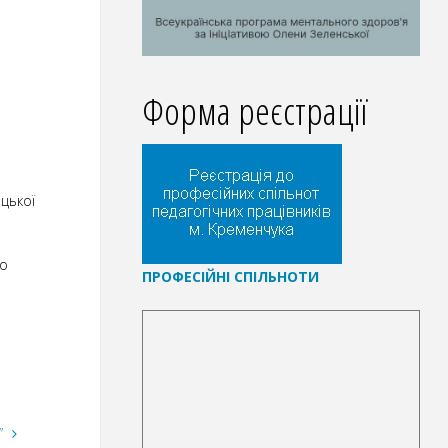
Форма реєстрації
цької
о
П
РОФЕСІЙНІ СПІЛЬНОТИ
”