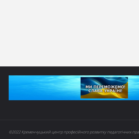
©2022 Кременчуцький центр професійного розвитку педагогічних пра