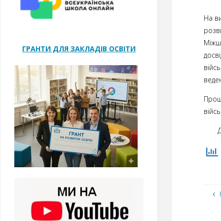
На в
розв
Міжш
ГРАНТИ ДЛЯ ЗАКЛАДІВ ОСВІТИ
досві
війсь
веден
Прош
війсь