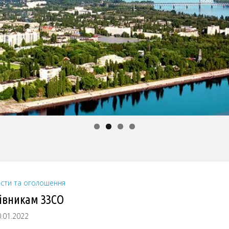
сти та оголошення
івникам ЗЗСО
.01.2022